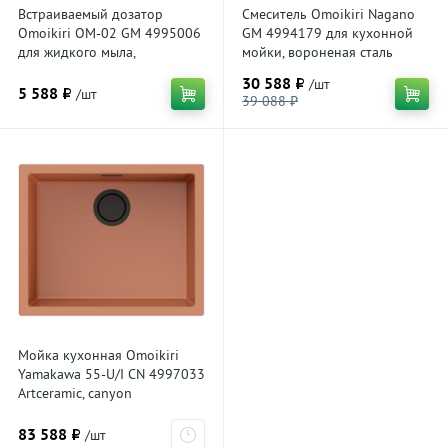
Встраиваемый дозатор
Смеситель Omoikiri Nagano
Omoikiri OM-02 GM 4995006
GM 4994179 для кухонной
для жидкого мыла,
мойки, вороненая сталь
вороненая сталь
30 588 ₽
/шт
5 588 ₽
/шт
39 088 ₽
Мойка кухонная Omoikiri
Yamakawa 55-U/I CN 4997033
Artceramic, canyon
83 588 ₽
/шт