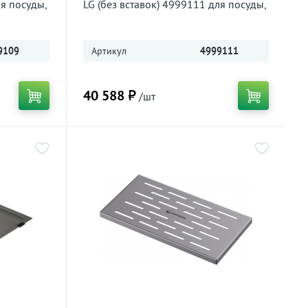
ля посуды,
LG (без вставок) 4999111 для посуды,
светлое золото
9109
Артикул
4999111
40 588 ₽
/шт