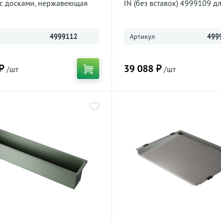
с досками, нержавеющая
IN (без вставок) 4999109 д
нержавеющая сталь
4999112
Артикул
499
₽
39 088 ₽
/шт
/шт