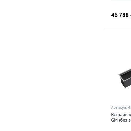
вороненая сталь
46 788 
графит
мокко
нержавеющая сталь
светлое золото
черный матовый
Артикул:
4
Встраива
GM (без 
посуды, 