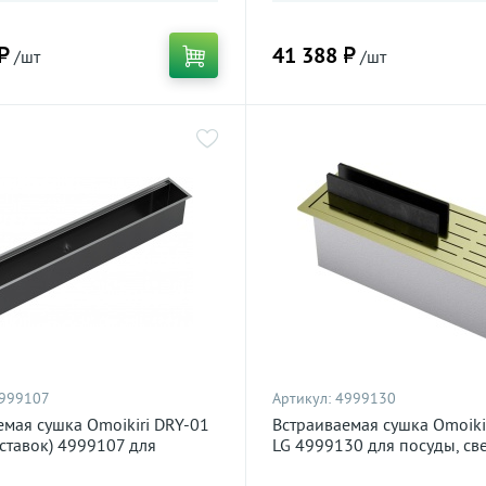
₽
41 388 ₽
/шт
/шт
999107
Артикул:
4999130
емая сушка Omoikiri DRY-01
Встраиваемая сушка Omoiki
вставок) 4999107 для
LG 4999130 для посуды, св
вороненая сталь
золото