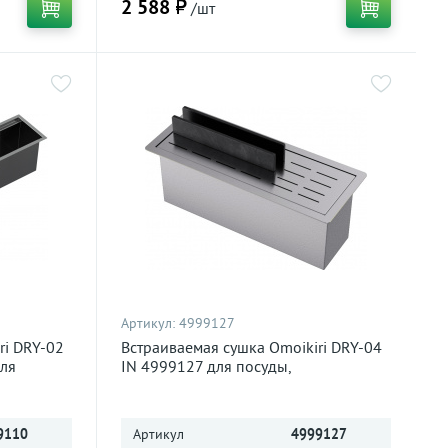
2 588 ₽
/шт
Артикул:
4999127
ri DRY-02
Встраиваемая сушка Omoikiri DRY-04
для
IN 4999127 для посуды,
нержавеющая сталь
9110
Артикул
4999127