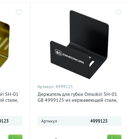
Артикул:
4999125
ri SH-01
Держатель для губки Omoikiri SH-01
й стали,
GB 4999125 из нержавеющей стали,
графит
9123
Артикул
4999125