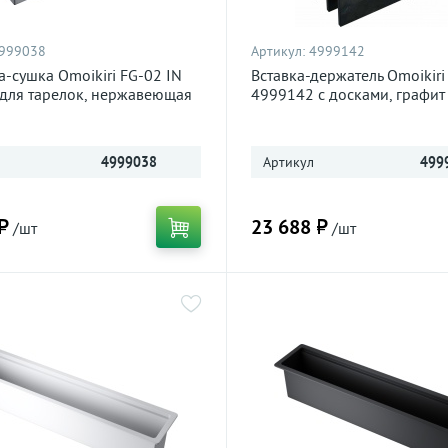
999038
Артикул:
4999142
а-сушка Omoikiri FG-02 IN
Вставка-держатель Omoikiri
для тарелок, нержавеющая
4999142 с досками, графит
4999038
Артикул
499
₽
23 688 ₽
/шт
/шт