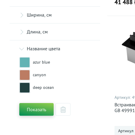
41 488 
cтавится на дно
Ширина, см
Длина, см
Название цвета
azur blue
canyon
deep ocean
Артикул:
4
wind green
Встраива
Показать
GB 49991
белый
венге
Артикул