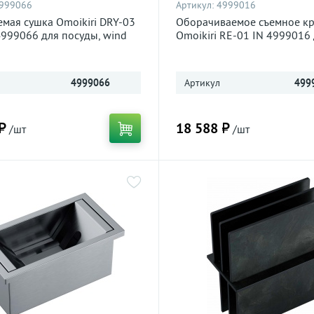
999066
Артикул:
4999016
емая сушка Omoikiri DRY-03
Оборачиваемое съемное к
999066 для посуды, wind
Omoikiri RE-01 IN 4999016
кухонной мойки, нержавею
4999066
Артикул
499
₽
18 588 ₽
/шт
/шт