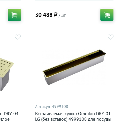
30 488 ₽
/шт
Артикул:
4999108
ri DRY-04
Встраиваемая сушка Omoikiri DRY-01
етлое
LG (без вставок) 4999108 для посуды,
светлое золото