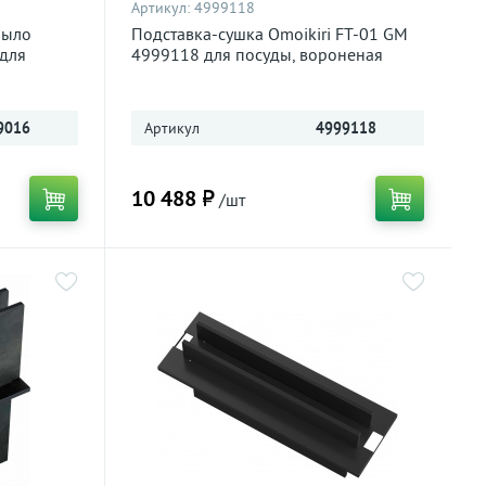
Артикул:
4999118
рыло
Подставка-сушка Omoikiri FT-01 GM
 для
4999118 для посуды, вороненая
щая сталь
сталь
9016
Артикул
4999118
10 488 ₽
/шт