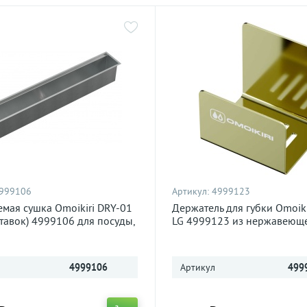
999106
Артикул:
4999123
емая сушка Omoikiri DRY-01
Держатель для губки Omoiki
ставок) 4999106 для посуды,
LG 4999123 из нержавеюще
щая сталь
светлое золото
4999106
Артикул
499