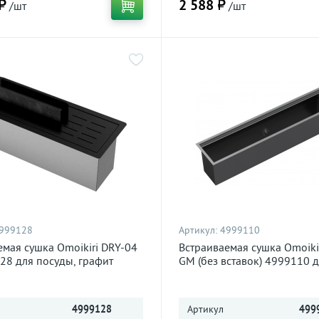
₽
2 588 ₽
/шт
/шт
999128
Артикул:
4999110
емая сушка Omoikiri DRY-04
Встраиваемая сушка Omoiki
28 для посуды, графит
GM (без вставок) 4999110 
посуды, вороненая сталь
4999128
Артикул
499