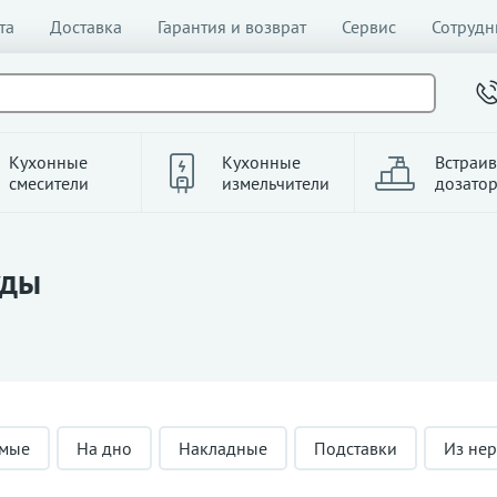
та
Доставка
Гарантия и возврат
Сервис
Сотрудн
Кухонные
Кухонные
Встраи
смесители
измельчители
дозато
уды
емые
На дно
Накладные
Подставки
Из не