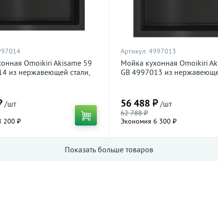
997014
Артикул:
4997013
онная Omoikiri Akisame 59
Мойка кухонная Omoikiri Ak
14 из нержавеющей стали,
GB 4997013 из нержавеюще
графит
₽
56 488 ₽
/шт
/шт
62 788 ₽
 200 ₽
Экономия 6 300 ₽
Показать больше товаров