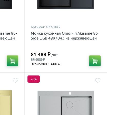
Артикул:
4997043
isame 86-
Мойка кухонная Omoikiri Akisame 86
жавеющей
Side L GB 4997043 из нержавеющей
стали, графит
81 488 ₽
/шт
83 088 ₽
Экономия 1 600 ₽
-7%