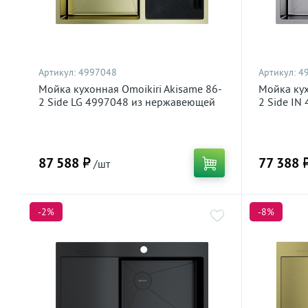
Артикул:
4997048
Артикул:
4
Мойка кухонная Omoikiri Akisame 86-
Мойка кух
2 Side LG 4997048 из нержавеющей
2 Side IN
стали, светлое золото
стали, не
87 588 ₽
77 388 
/шт
-2%
-8%