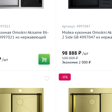
997021
Артикул:
4997047
онная Omoikiri Akisame 86-
Мойка кухонная Omoikiri Ak
 4997021 из нержавеющей
2 Side GB 4997047 из нер
ржавеющая сталь
стали, графит
98 888 ₽
/шт
100 888 ₽
₽
/шт
Экономия 2 000 ₽
-8%