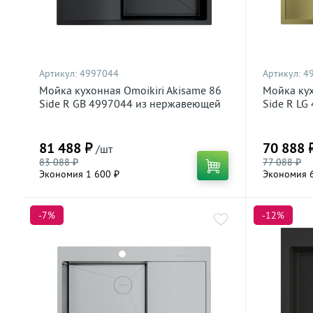
Артикул:
4997044
Артикул:
4
Мойка кухонная Omoikiri Akisame 86
Мойка кух
Side R GB 4997044 из нержавеющей
Side R L
стали, графит
стали, све
81 488 ₽
70 888 
/шт
83 088 ₽
77 088 ₽
Экономия 1 600 ₽
Экономия 6
-7%
-12%