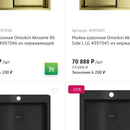
997046
Артикул:
4997045
онная Omoikiri Akisame 86
Мойка кухонная Omoikiri Ak
G 4997046 из нержавеющей
Side L LG 4997045 из нерж
тлое золото
стали, светлое золото
₽
70 888 ₽
/шт
/шт
77 088 ₽
 200 ₽
Экономия 6 200 ₽
-10%