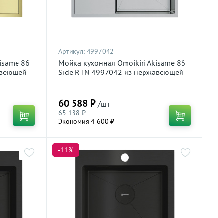
Артикул:
4997042
isame 86
Мойка кухонная Omoikiri Akisame 86
авеющей
Side R IN 4997042 из нержавеющей
стали, нержавеющая сталь
60 588 ₽
/шт
65 188 ₽
Экономия 4 600 ₽
-11%