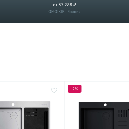
от 37 288 ₽
OMOIKIRI, Япония
-2%