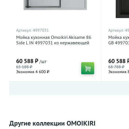
Артикул:
4997031
Артикул:
4
Мойка кухонная Omoikiri Akisame 86
Мойка кух
Side L IN 4997031 из нержавеющей
GB 49970
стали, нержавеющая сталь
графит
60 588 ₽
60 588 
/шт
65 188 ₽
68 788 ₽
Экономия 4 600 ₽
Экономия 8
Другие коллекции OMOIKIRI