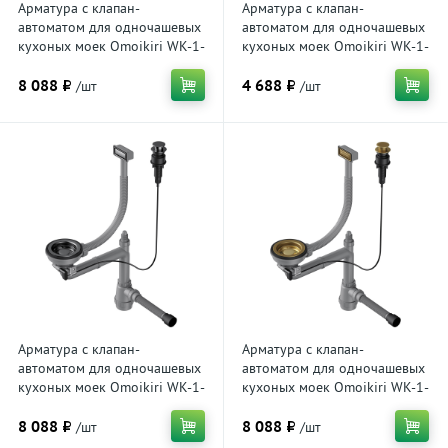
Арматура с клапан-
Арматура с клапан-
автоматом для одночашевых
автоматом для одночашевых
кухоных моек Omoikiri WK-1-
кухоных моек Omoikiri WK-1-
A LG 4956469 с
A IN 4956468 с
8 088 ₽
4 688 ₽
прямоугольным переливом,
прямоугольным переливом,
/шт
/шт
светлое золото
нержавеющая сталь
Арматура с клапан-
Арматура с клапан-
автоматом для одночашевых
автоматом для одночашевых
кухоных моек Omoikiri WK-1-
кухоных моек Omoikiri WK-1-
A GM 4956470 с
A AB 4956471 с
8 088 ₽
8 088 ₽
прямоугольным переливом,
прямоугольным переливом,
/шт
/шт
вороненая сталь
латунь