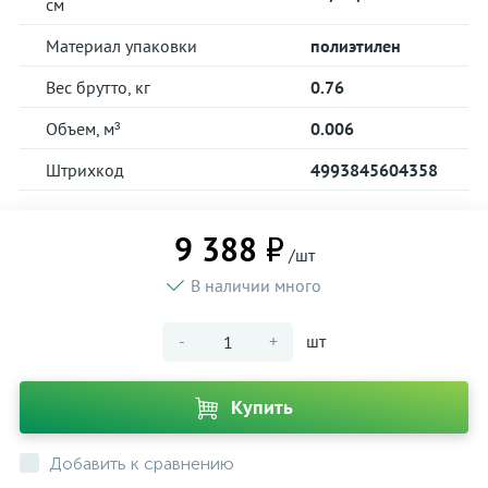
см
Материал упаковки
полиэтилен
Вес брутто, кг
0.76
Объем, м³
0.006
Штрихкод
4993845604358
9 388 ₽
/шт
В наличии много
-
+
шт
Купить
Добавить к сравнению