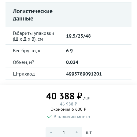
Логистические
данные
Габариты упаковки
19,5/25/48
(Ш х Д х В), см
Вес брутто, кг
6.9
Объем, м³
0.024
Штрихкод
4995789091201
40 388 ₽
/шт
46 988 ₽
Экономия 6 600 ₽
В наличии много
-
+
шт