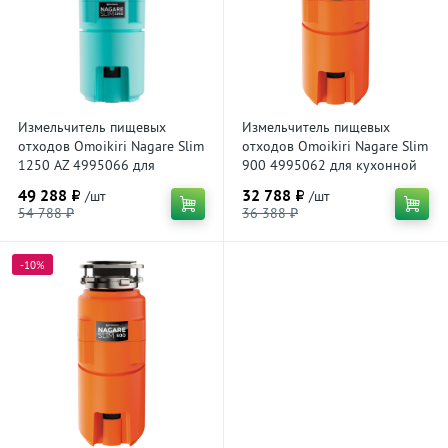
Измельчитель пищевых
Измельчитель пищевых
отходов Omoikiri Nagare Slim
отходов Omoikiri Nagare Slim
1250 AZ 4995066 для
900 4995062 для кухонной
кухонной мойки, магнитный
мойки, магнитный мотор
49 288 ₽
32 788 ₽
/шт
/шт
мотор
54 788 ₽
36 388 ₽
-10%