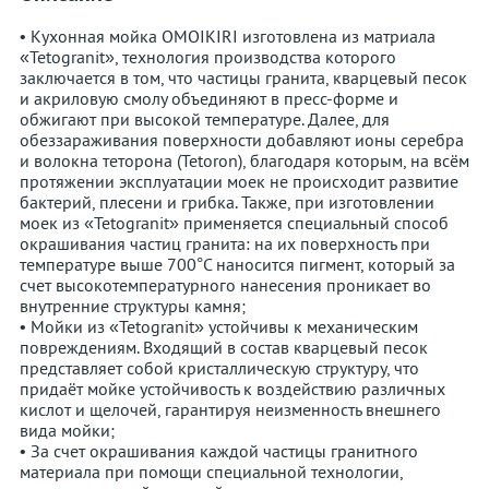
• Кухонная мойка OMOIKIRI изготовлена из матриала
«Tetogranit», технология производства которого
заключается в том, что частицы гранита, кварцевый песок
и акриловую смолу объединяют в пресс-форме и
обжигают при высокой температуре. Далее, для
обеззараживания поверхности добавляют ионы серебра
и волокна теторона (Tetoron), благодаря которым, на всём
протяжении эксплуатации моек не происходит развитие
бактерий, плесени и грибка. Также, при изготовлении
моек из «Tetogranit» применяется специальный способ
окрашивания частиц гранита: на их поверхность при
температуре выше 700°С наносится пигмент, который за
счет высокотемпературного нанесения проникает во
внутренние структуры камня;
• Мойки из «Tetogranit» устойчивы к механическим
повреждениям. Входящий в состав кварцевый песок
представляет собой кристаллическую структуру, что
придаёт мойке устойчивость к воздействию различных
кислот и щелочей, гарантируя неизменность внешнего
вида мойки;
• За счет окрашивания каждой частицы гранитного
материала при помощи специальной технологии,