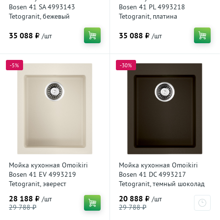
Bosen 41 SA 4993143
Bosen 41 PL 4993218
Tetogranit, бежевый
Tetogranit, платина
35 088 ₽
35 088 ₽
/шт
/шт
-5%
-30%
Мойка кухонная Omoikiri
Мойка кухонная Omoikiri
Bosen 41 EV 4993219
Bosen 41 DC 4993217
Tetogranit, эверест
Tetogranit, темный шоколад
28 188 ₽
20 888 ₽
/шт
/шт
29 788 ₽
29 788 ₽