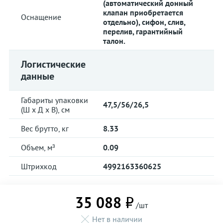
(автоматический донный
клапан приобретается
Оснащение
отдельно), сифон, слив,
перелив, гарантийный
талон.
Логистические
данные
Габариты упаковки
47,5/56/26,5
(Ш х Д х В), см
Вес брутто, кг
8.33
Объем, м³
0.09
Штрихкод
4992163360625
35 088 ₽
/шт
Нет в наличии