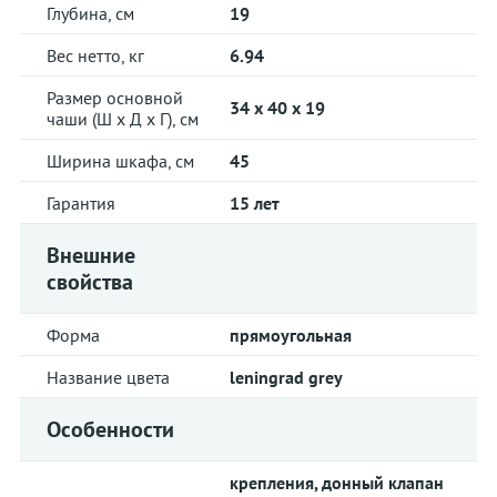
Глубина, см
19
Вес нетто, кг
6.94
Размер основной
34 x 40 x 19
чаши (Ш х Д х Г), см
Ширина шкафа, см
45
Гарантия
15 лет
Внешние
свойства
Форма
прямоугольная
Название цвета
leningrad grey
Особенности
крепления, донный клапан