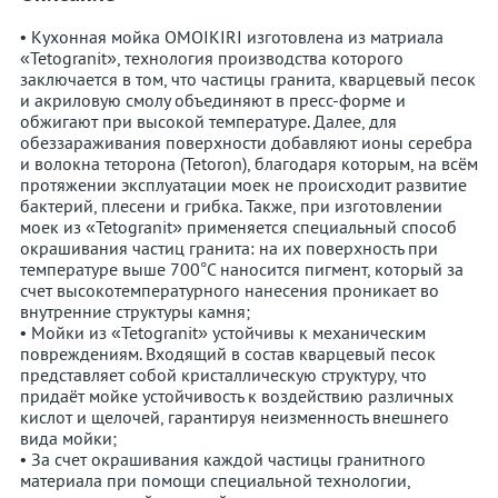
• Кухонная мойка OMOIKIRI изготовлена из матриала
«Tetogranit», технология производства которого
заключается в том, что частицы гранита, кварцевый песок
и акриловую смолу объединяют в пресс-форме и
обжигают при высокой температуре. Далее, для
обеззараживания поверхности добавляют ионы серебра
и волокна теторона (Tetoron), благодаря которым, на всём
протяжении эксплуатации моек не происходит развитие
бактерий, плесени и грибка. Также, при изготовлении
моек из «Tetogranit» применяется специальный способ
окрашивания частиц гранита: на их поверхность при
температуре выше 700°С наносится пигмент, который за
счет высокотемпературного нанесения проникает во
внутренние структуры камня;
• Мойки из «Tetogranit» устойчивы к механическим
повреждениям. Входящий в состав кварцевый песок
представляет собой кристаллическую структуру, что
придаёт мойке устойчивость к воздействию различных
кислот и щелочей, гарантируя неизменность внешнего
вида мойки;
• За счет окрашивания каждой частицы гранитного
материала при помощи специальной технологии,