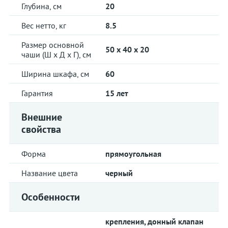
Глубина, см
20
Вес нетто, кг
8.5
Размер основной
50 x 40 x 20
чаши (Ш х Д х Г), см
Ширина шкафа, см
60
Гарантия
15 лет
Внешние
свойства
Форма
прямоугольная
Название цвета
черный
Особенности
крепления, донный клапан