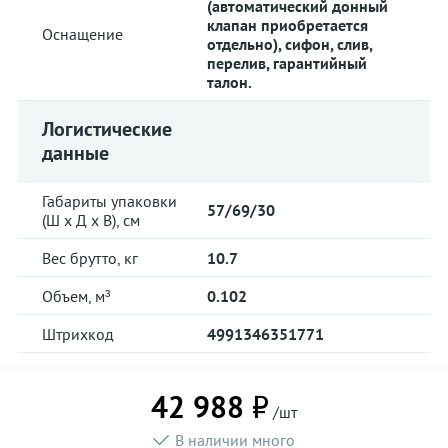
(автоматический донный
клапан приобретается
Оснащение
отдельно), сифон, слив,
перелив, гарантийный
талон.
Логистические
данные
Габариты упаковки
57/69/30
(Ш х Д х В), см
Вес брутто, кг
10.7
Объем, м³
0.102
Штрихкод
4991346351771
42 988 ₽
/шт
В наличии много