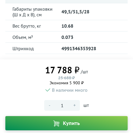
Габариты упаковки
49,5/51,5/28
(Ш х Д х В), см
Вес брутто, кг
10.68
Объем, м³
0.073
Штрихкод
4991346353928
17 788 ₽
/шт
23 688 ₽
Экономия 5 900 ₽
В наличии много
-
+
шт
Купить