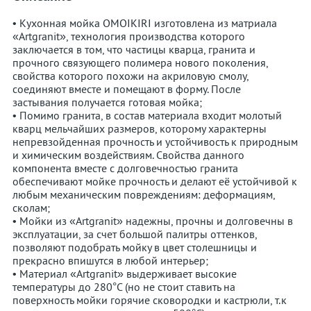
• Кухонная мойка OMOIKIRI изготовлена из матриала
«Artgranit», технология производства которого
заключается в том, что частицы кварца, гранита и
прочного связующего полимера нового поколения,
свойства которого похожи на акриловую смолу,
соединяют вместе и помещают в форму. После
застывания получается готовая мойка;
• Помимо гранита, в состав материала входит молотый
кварц мельчайших размеров, которому характерны
непревзойденная прочность и устойчивость к природным
и химическим воздействиям. Свойства данного
компонента вместе с долговечностью гранита
обеспечивают мойке прочность и делают её устойчивой к
любым механическим повреждениям: деформациям,
сколам;
• Мойки из «Artgranit» надежны, прочны и долговечны в
эксплуатации, за счет большой палитры оттенков,
позволяют подобрать мойку в цвет столешницы и
прекрасно впишутся в любой интерьер;
• Материал «Artgranit» выдерживает высокие
температуры до 280°С (но не стоит ставить на
поверхность мойки горячие сковородки и кастрюли, т.к