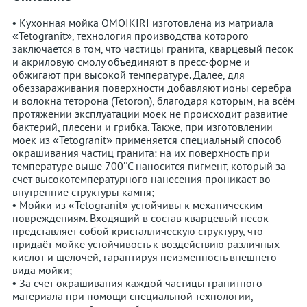
• Кухонная мойка OMOIKIRI изготовлена из матриала
«Tetogranit», технология производства которого
заключается в том, что частицы гранита, кварцевый песок
и акриловую смолу объединяют в пресс-форме и
обжигают при высокой температуре. Далее, для
обеззараживания поверхности добавляют ионы серебра
и волокна теторона (Tetoron), благодаря которым, на всём
протяжении эксплуатации моек не происходит развитие
бактерий, плесени и грибка. Также, при изготовлении
моек из «Tetogranit» применяется специальный способ
окрашивания частиц гранита: на их поверхность при
температуре выше 700°С наносится пигмент, который за
счет высокотемпературного нанесения проникает во
внутренние структуры камня;
• Мойки из «Tetogranit» устойчивы к механическим
повреждениям. Входящий в состав кварцевый песок
представляет собой кристаллическую структуру, что
придаёт мойке устойчивость к воздействию различных
кислот и щелочей, гарантируя неизменность внешнего
вида мойки;
• За счет окрашивания каждой частицы гранитного
материала при помощи специальной технологии,