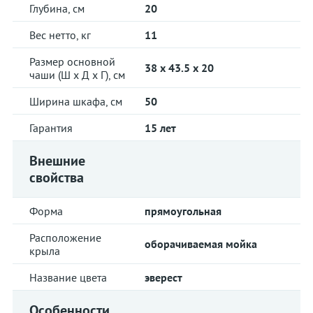
Глубина, см
20
Вес нетто, кг
11
Размер основной
38 x 43.5 x 20
чаши (Ш х Д х Г), см
Ширина шкафа, см
50
Гарантия
15 лет
Внешние
свойства
Форма
прямоугольная
Расположение
оборачиваемая мойка
крыла
Название цвета
эверест
Особенности