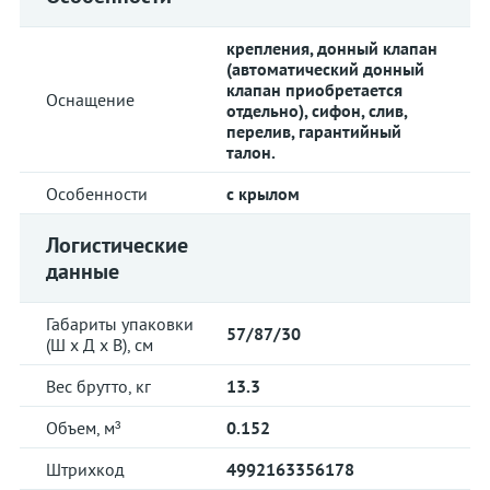
крепления, донный клапан
(автоматический донный
клапан приобретается
Оснащение
отдельно), сифон, слив,
перелив, гарантийный
талон.
Особенности
с крылом
Логистические
данные
Габариты упаковки
57/87/30
(Ш х Д х В), см
Вес брутто, кг
13.3
Объем, м³
0.152
Штрихкод
4992163356178