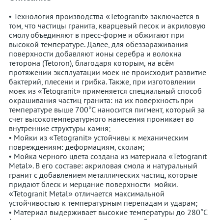
• Технология производства «Tetogranit» заключается в
том, что частицы гранита, кварцевый песок и акриловую
смолу объединяют в пресс-форме и обжигают при
высокой температуре. Далее, для обеззараживания
поверхности добавляют ионы серебра и волокна
теторона (Tetoron), благодаря которым, на всём
протяжении эксплуатации моек не происходит развитие
бактерий, плесени и грибка. Также, при изготовлении
моек из «Tetogranit» применяется специальный способ
окрашивания частиц гранита: на их поверхность при
температуре выше 700°С наносится пигмент, который за
счет высокотемпературного нанесения проникает во
внутренние структуры камня;
• Мойки из «Tetogranit» устойчивы к механическим
повреждениям: деформациям, сколам;
• Мойка черного цвета создана из материала «Tetogranit
Metal». В его составе: акриловая смола и натуральный
гранит с добавлением металлических частиц, которые
придают блеск и мерцание поверхности мойки.
«Tetogranit Metal» отличается максимальной
устойчивостью к температурным перепадам и ударам;
• Материал выдерживает высокие температуры до 280°С