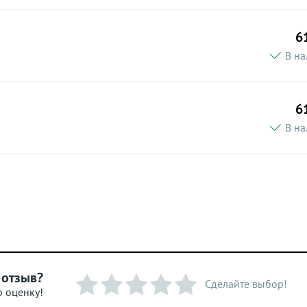
6
В на
6
В на
 отзыв?
Сделайте выбор!
ю оценку!