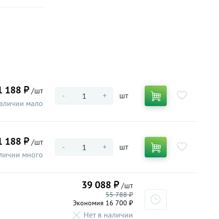
1 188 ₽
/шт
-
+
шт
аличии мало
1 188 ₽
/шт
-
+
шт
личии много
39 088 ₽
/шт
55 788 ₽
Экономия 16 700 ₽
Нет в наличии