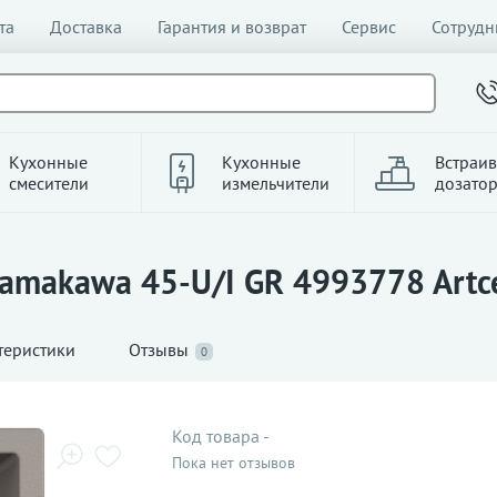
та
Доставка
Гарантия и возврат
Сервис
Сотрудн
Кухонные
Кухонные
Встраи
смесители
измельчители
дозато
amakawa 45-U/I GR 4993778 Artcer
теристики
Отзывы
0
Код товара
-
Пока нет отзывов