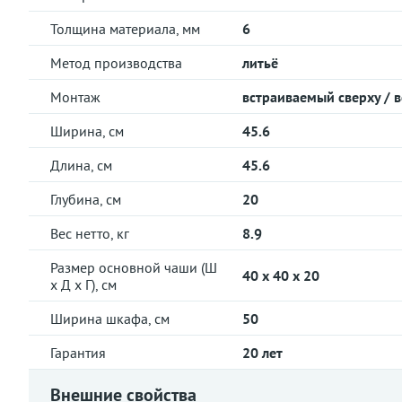
Толщина материала, мм
6
Метод производства
литьё
Монтаж
встраиваемый сверху / 
Ширина, см
45.6
Длина, см
45.6
Глубина, см
20
Вес нетто, кг
8.9
Размер основной чаши (Ш
40 x 40 x 20
х Д х Г), см
Ширина шкафа, см
50
Гарантия
20 лет
Внешние свойства