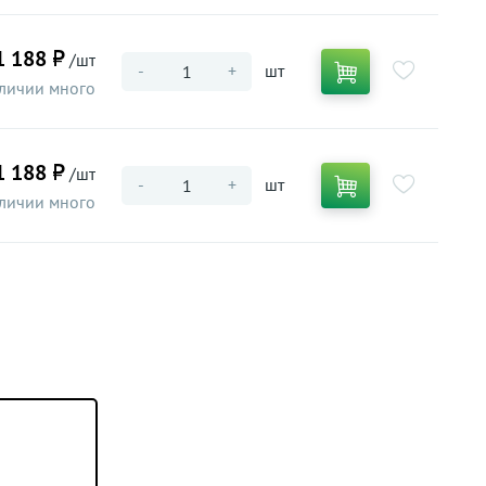
1 188 ₽
/шт
-
+
шт
личии много
1 188 ₽
/шт
-
+
шт
личии много