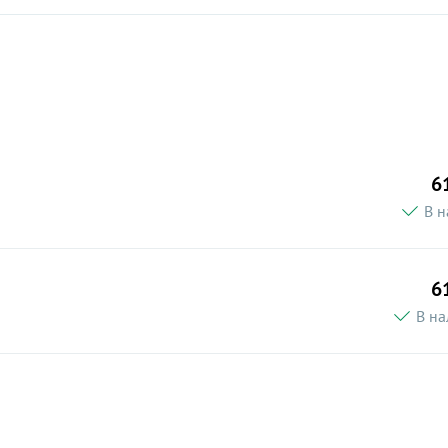
6
В н
6
В на