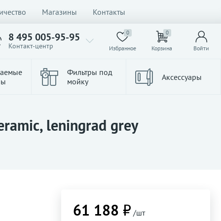
ичество
Магазины
Контакты
0
0
8 495 005-95-95
Контакт-центр
Избранное
Корзина
Войти
ваемые
Фильтры под
Аксессуары
ры
мойку
amic, leningrad grey
61 188 ₽
/шт