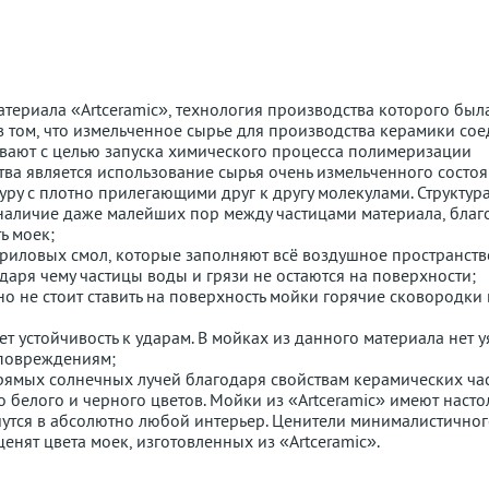
териала «Artceramic», технология производства которого был
в том, что измельченное сырье для производства керамики со
евают с целью запуска химического процесса полимеризации
ва является использование сырья очень измельченного состоя
ру с плотно прилегающими друг к другу молекулами. Структура
наличие даже малейших пор между частицами материала, благ
ь моек;
 акриловых смол, которые заполняют всё воздушное пространст
аря чему частицы воды и грязи не остаются на поверхности;
о не стоит ставить на поверхность мойки горячие сковородки 
т устойчивость к ударам. В мойках из данного материала нет 
 повреждениям;
прямых солнечных лучей благодаря свойствам керамических ча
о белого и черного цветов. Мойки из «Artceramic» имеют насто
утся в абсолютно любой интерьер. Ценители минималистичног
енят цвета моек, изготовленных из «Artceramic».