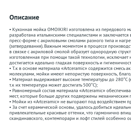
Описание
• Кухонная мойка OMOIKIRI изготовлена из передового ма
разработана итальянскими специалистами и заключается 
пресс-форме с акриловыми смолами разного типа и нагр
(затвердевания). Важным моментом в процессе производст
в связке с акриловой смолой образует однородную структу
изготовленная при помощи такой технологии, исключает 
достигается идеально гладкая поверхность и гигиеничност
• Т.к в основе материала «Artceramic» содержится смесь
молекулами, мойки имеют непористую поверхность, благод
• Материал выдерживает высокие температуры до 280°С (н
т.к их температура может достигать 500°С);
• Равномерный состав материала «Artceramic» обеспечивае
мест, которые больше других подвержены механическим
• Мойки из «Artceramic» не выгорают под воздействием 
• За счет керамической основы, удалось добиться идеальн
привлекательные красивые оттенки, что гармонично впиш
скандинавского, контемпорари и лофт стилей особенно оц