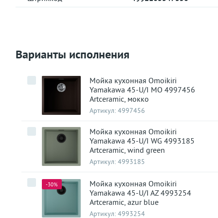
Варианты исполнения
Мойка кухонная Omoikiri
Yamakawa 45-U/I MO 4997456
Artceramic, мокко
Артикул:
4997456
Мойка кухонная Omoikiri
Yamakawa 45-U/I WG 4993185
Artceramic, wind green
Артикул:
4993185
Мойка кухонная Omoikiri
-30%
Yamakawa 45-U/I AZ 4993254
Artceramic, azur blue
Артикул:
4993254