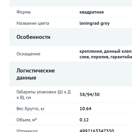
Форма
квадратная
Название цвета
leningrad grey
Особенности
крепления, донный клап
Оснащение
слив, перелив, гарантий
Логистические
данные
Габариты упаковки (Ш х Д
58/94/30
х В), см
Вес брутто, кг
10.64
Объем, м³
0.12
Штрихкод
4992163347350