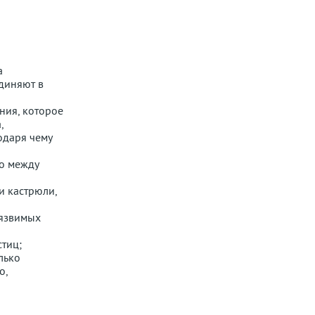
а
единяют в
ния, которое
,
одаря чему
во между
и кастрюли,
уязвимых
стиц;
лько
о,