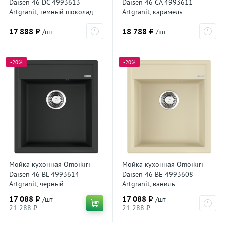
Daisen 46 DC 4993613
Daisen 46 CA 4993611
Artgranit, темный шоколад
Artgranit, карамель
17 888 ₽
18 788 ₽
/шт
/шт
-20%
-20%
Мойка кухонная Omoikiri
Мойка кухонная Omoikiri
Daisen 46 BL 4993614
Daisen 46 BE 4993608
Artgranit, черный
Artgranit, ваниль
17 088 ₽
17 088 ₽
/шт
/шт
21 288 ₽
21 288 ₽