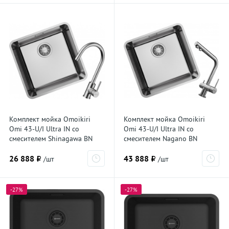
Комплект мойка Omoikiri
Комплект мойка Omoikiri
Omi 43-U/I Ultra IN со
Omi 43-U/I Ultra IN со
смесителем Shinagawa BN
смесителем Nagano BN
7411.4230, нержавеющая
7411.4011, нержавеющая
26 888 ₽
43 888 ₽
сталь
сталь
/шт
/шт
-27%
-27%