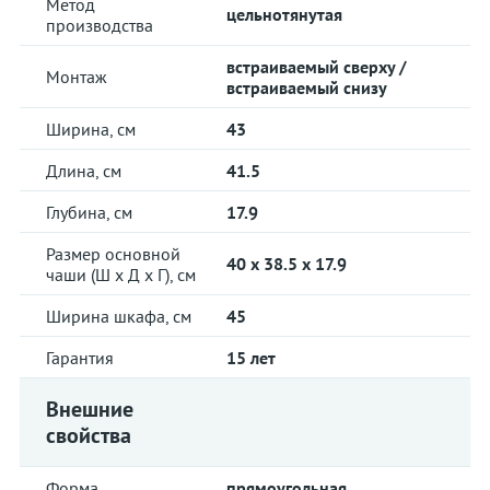
Метод
цельнотянутая
производства
встраиваемый сверху /
Монтаж
встраиваемый снизу
Ширина, см
43
Длина, см
41.5
Глубина, см
17.9
Размер основной
40 x 38.5 x 17.9
чаши (Ш х Д х Г), см
Ширина шкафа, см
45
Гарантия
15 лет
Внешние
свойства
Форма
прямоугольная