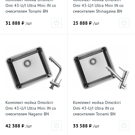
Omi 43-U/I Ultra Mini IN со
Omi 43-U/I Ultra Mini IN со
смесителем Tonami BN
смесителем Shinagawa BN
7402.4018, нержавеющая
7402.4230, нержавеющая
31 888 ₽
25 888 ₽
сталь
сталь
/шт
/шт
Комплект мойка Omoikiri
Комплект мойка Omoikiri
Omi 43-U/I Ultra Mini IN со
Omi 43-U/I Ultra IN со
смесителем Nagano BN
смесителем Tonami BN
7402.4011, нержавеющая
7411.4018, нержавеющая
42 388 ₽
33 588 ₽
сталь
сталь
/шт
/шт