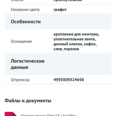
Название цвета
графит
Особенности
крепления для монтажа,
уплотнительная лента,
Оснащение
донный клапан, сифон,
слив, перелив
Логистические
данные
Штрихкод
4993809324698
Файлы и документы
Чертеж вреза Omi 53-U:I Ultra