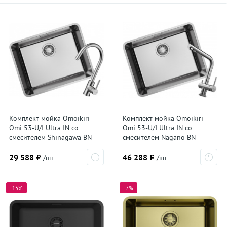
Комплект мойка Omoikiri
Комплект мойка Omoikiri
Omi 53-U/I Ultra IN со
Omi 53-U/I Ultra IN со
смесителем Shinagawa BN
смесителем Nagano BN
7408.4230, нержавеющая
7408.4011, нержавеющая
29 588 ₽
46 288 ₽
сталь
сталь
/шт
/шт
-15%
-7%