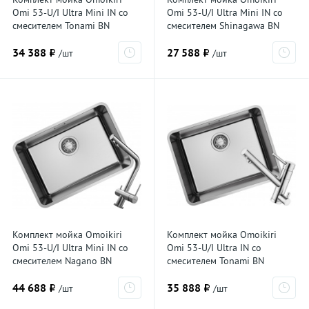
Omi 53-U/I Ultra Mini IN со
Omi 53-U/I Ultra Mini IN со
смесителем Tonami BN
смесителем Shinagawa BN
7405.4018, нержавеющая
7405.4230, нержавеющая
34 388 ₽
27 588 ₽
сталь
сталь
/шт
/шт
Комплект мойка Omoikiri
Комплект мойка Omoikiri
Omi 53-U/I Ultra Mini IN со
Omi 53-U/I Ultra IN со
смесителем Nagano BN
смесителем Tonami BN
7405.4011, нержавеющая
7408.4018, нержавеющая
44 688 ₽
35 888 ₽
сталь
сталь
/шт
/шт