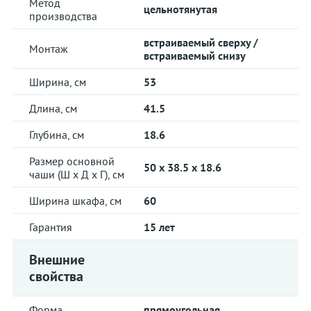
Метод
цельнотянутая
производства
встраиваемый сверху /
Монтаж
встраиваемый снизу
Ширина, см
53
Длина, см
41.5
Глубина, см
18.6
Размер основной
50 x 38.5 x 18.6
чаши (Ш х Д х Г), см
Ширина шкафа, см
60
Гарантия
15 лет
Внешние
свойства
Форма
прямоугольная