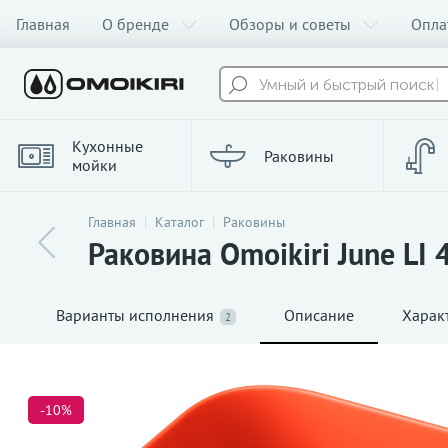
Главная
О бренде
Обзоры и советы
Опла
Умный и быстрый поиск
Кухонные
Раковины
мойки
Главная
Каталог
Раковины
Раковина Omoikiri June LI 
Варианты исполнения
Описание
Харак
2
-10%