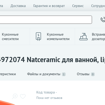
та
Доставка
Гарантия и возврат
Сервис
Сотрудн
Кухонные
Кухонные
Встраи
смесители
измельчители
дозато
4972074 Natceramic для ванной, li
теристики
Файлы и документы
Отзывы
1
0
Код товара
-
Пока нет отзывов