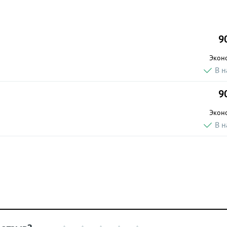
9
Экон
В н
9
Экон
В н