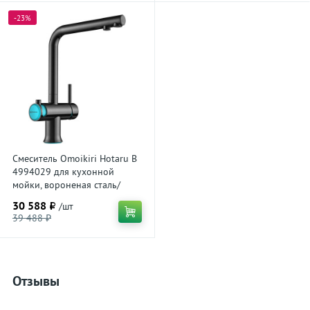
-23%
Смеситель Omoikiri Hotaru B
4994029 для кухонной
мойки, вороненая сталь/
голубой
30 588 ₽
/шт
39 488 ₽
Отзывы