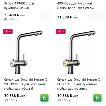
IN-WH 4994050 для
4994028 для кухонной
кухонной мойки,
мойки, вороненая сталь/
нержавеющая сталь/белый
зеленый
30 488 ₽
/шт
31 888 ₽
/шт
41 388 ₽
-23%
-23%
Смеситель Omoikiri Hotaru C-
Смеситель Omoikiri Hotaru C-
WH 4994051 для кухонной
BE 4994052 для кухонной
мойки, хром/белый
мойки, хром/ваниль
30 588 ₽
30 588 ₽
/шт
/шт
39 488 ₽
39 488 ₽