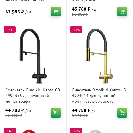
мойки, sicilian lemon
мойки, хром
43 788 ₽
/шт
63 988 ₽
/шт
50 888 ₽
-14%
-14%
Смеситель Omoikiri Kanto GB
Смеситель Omoikiri Kanto LG
4994356 для кухонной
4994014 для кухонной
мойки, графит
мойки, светлое золото
44 788 ₽
44 788 ₽
/шт
/шт
52 188 ₽
52 188 ₽
-14%
-12%