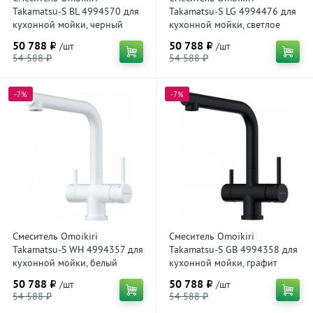
Takamatsu-S BL 4994570 для
Takamatsu-S LG 4994476 для
кухонной мойки, черный
кухонной мойки, светлое
золото
50 788 ₽
50 788 ₽
/шт
/шт
54 588 ₽
54 588 ₽
-7%
-7%
Смеситель Omoikiri
Смеситель Omoikiri
Takamatsu-S WH 4994357 для
Takamatsu-S GB 4994358 для
кухонной мойки, белый
кухонной мойки, графит
50 788 ₽
50 788 ₽
/шт
/шт
54 588 ₽
54 588 ₽