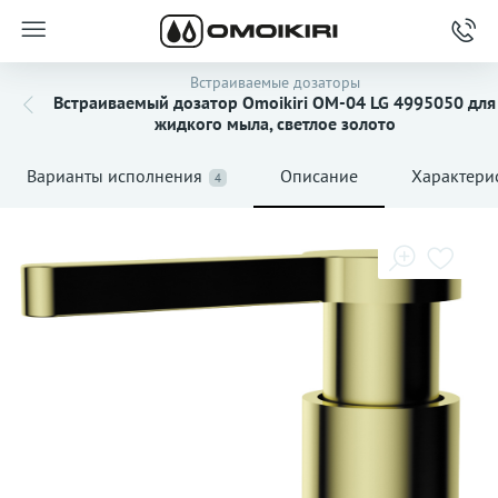
Встраиваемые дозаторы
Встраиваемый дозатор Omoikiri OM-04 LG 4995050 для
жидкого мыла, светлое золото
Варианты исполнения
Описание
Характери
4