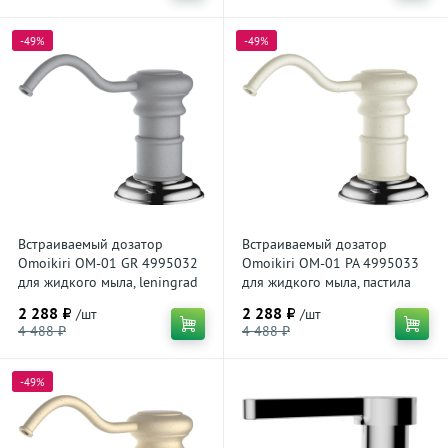
-49%
-49%
Встраиваемый дозатор
Встраиваемый дозатор
Omoikiri OM-01 GR 4995032
Omoikiri OM-01 PA 4995033
для жидкого мыла, leningrad
для жидкого мыла, пастила
grey
2 288 ₽
2 288 ₽
/шт
/шт
4 488 ₽
4 488 ₽
-49%