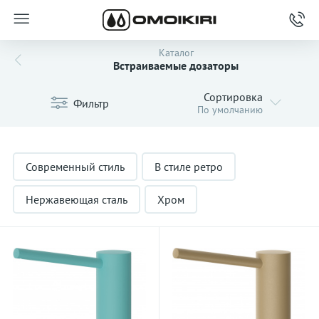
Каталог
Встраиваемые дозаторы
Сортировка
Фильтр
По умолчанию
Современный стиль
В стиле ретро
Нержавеющая сталь
Хром
Вороненная сталь
Золотые
Матовое золото
Черные
Белые
Для жидкого была
Для моющего средства