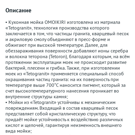
Описание
• Кухонная мойка OMOIKIRI изготовлена из матриала
«Tetogranit», технология производства которого
заключается в том, что частицы гранита, кварцевый песок
и акриловую смолу объединяют в пресс-форме и
обжигают при высокой температуре. Далее, для
обеззараживания поверхности добавляют ионы серебра
и волокна теторона (Tetoron), благодаря которым, на всём
протяжении эксплуатации моек не происходит развитие
бактерий, плесени и грибка. Также, при изготовлении
моек из «Tetogranit» применяется специальный способ
окрашивания частиц гранита: на их поверхность при
температуре выше 700°С наносится пигмент, который за
счет высокотемпературного нанесения проникает во
внутренние структуры камня;
• Мойки из «Tetogranit» устойчивы к механическим
повреждениям. Входящий в состав кварцевый песок
представляет собой кристаллическую структуру, что
придаёт мойке устойчивость к воздействию различных
кислот и щелочей, гарантируя неизменность внешнего
вида мойки;