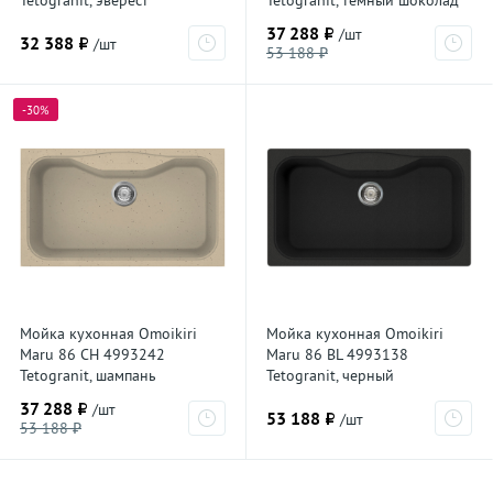
Tetogranit, эверест
Tetogranit, темный шоколад
37 288 ₽
/шт
32 388 ₽
/шт
53 188 ₽
-30%
Мойка кухонная Omoikiri
Мойка кухонная Omoikiri
Maru 86 CH 4993242
Maru 86 BL 4993138
Tetogranit, шампань
Tetogranit, черный
37 288 ₽
/шт
53 188 ₽
/шт
53 188 ₽