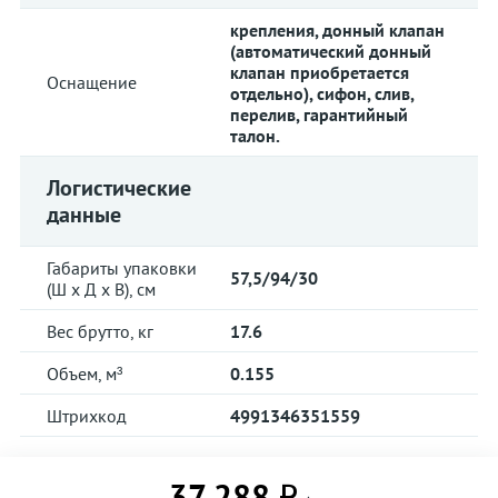
крепления, донный клапан
(автоматический донный
клапан приобретается
Оснащение
отдельно), сифон, слив,
перелив, гарантийный
талон.
Логистические
данные
Габариты упаковки
57,5/94/30
(Ш х Д х В), см
Вес брутто, кг
17.6
Объем, м³
0.155
Штрихкод
4991346351559
37 288 ₽