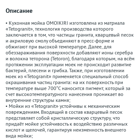
Описание
• Кухонная мойка OMOIKIRI изготовлена из матриала
«Tetogranit», технология производства которого
заключается в том, что частицы гранита, кварцевый песок
и акриловую смолу объединяют в пресс-форме и
обжигают при высокой температуре. Далее, для
обеззараживания поверхности добавляют ионы серебра
и волокна теторона (Tetoron), благодаря которым, на всём
протяжении эксплуатации моек не происходит развитие
бактерий, плесени и грибка. Также, при изготовлении
моек из «Tetogranit» применяется специальный способ
окрашивания частиц гранита: на их поверхность при
температуре выше 700°С наносится пигмент, который за
счет высокотемпературного нанесения проникает во
внутренние структуры камня;
• Мойки из «Tetogranit» устойчивы к механическим
повреждениям. Входящий в состав кварцевый песок
представляет собой кристаллическую структуру, что
придаёт мойке устойчивость к воздействию различных
кислот и щелочей, гарантируя неизменность внешнего
вида мойки;