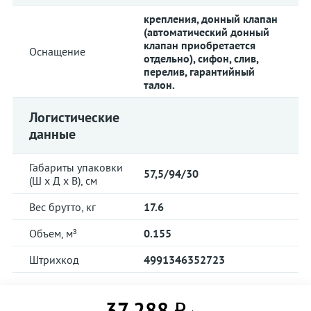
крепления, донный клапан
(автоматический донный
клапан приобретается
Оснащение
отдельно), сифон, слив,
перелив, гарантийный
талон.
Логистические
данные
Габариты упаковки
57,5/94/30
(Ш х Д х В), см
Вес брутто, кг
17.6
Объем, м³
0.155
Штрихкод
4991346352723
37 288 ₽