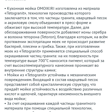
• Кухонная мойка OMOIKIRI изготовлена из матриала
«Tetogranit», технология производства которого
заключается в том, что частицы гранита, кварцевый песок
и акриловую смолу объединяют в пресс-форме и
обжигают при высокой температуре. Далее, для
обеззараживания поверхности добавляют ионы серебра
и волокна теторона (Tetoron), благодаря которым, на всём
протяжении эксплуатации моек не происходит развитие
бактерий, плесени и грибка. Также, при изготовлении
моек из «Tetogranit» применяется специальный способ
окрашивания частиц гранита: на их поверхность при
температуре выше 700°С наносится пигмент, который за
счет высокотемпературного нанесения проникает во
внутренние структуры камня;
• Мойки из «Tetogranit» устойчивы к механическим
повреждениям. Входящий в состав кварцевый песок
представляет собой кристаллическую структуру, что
придаёт мойке устойчивость к воздействию различных
кислот и щелочей, гарантируя неизменность внешнего
вида мойки;
• За счет окрашивания каждой частицы гранитного
материала при помощи специальной технологии,