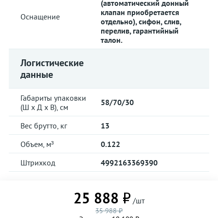
(автоматический донный
клапан приобретается
Оснащение
отдельно), сифон, слив,
перелив, гарантийный
талон.
Логистические
данные
Габариты упаковки
58/70/30
(Ш х Д х В), см
Вес брутто, кг
13
Объем, м³
0.122
Штрихкод
4992163369390
25 888 ₽
/шт
35 988 ₽