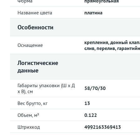
Форма
прямоугольная
Название цвета
платина
Особенности
крепления, донный клап
Оснащение
слив, перелив, гарантий
Логистические
данные
Габариты упаковки (Ш х Д
58/70/30
х В), см
Вес брутто, кг
13
Объем, м³
0.122
Штрихкод
4992163369413