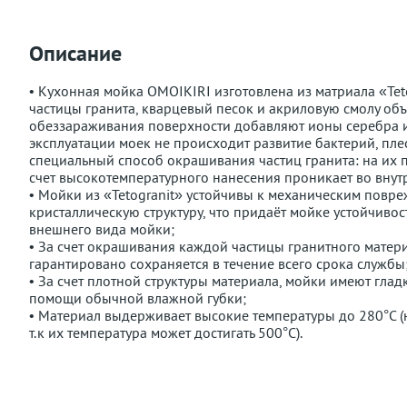
Описание
• Кухонная мойка OMOIKIRI изготовлена из матриала «Teto
частицы гранита, кварцевый песок и акриловую смолу об
обеззараживания поверхности добавляют ионы серебра и 
эксплуатации моек не происходит развитие бактерий, плес
специальный способ окрашивания частиц гранита: на их п
счет высокотемпературного нанесения проникает во внут
• Мойки из «Tetogranit» устойчивы к механическим повр
кристаллическую структуру, что придаёт мойке устойчиво
внешнего вида мойки;
• За счет окрашивания каждой частицы гранитного мате
гарантировано сохраняется в течение всего срока службы
• За счет плотной структуры материала, мойки имеют гла
помощи обычной влажной губки;
• Материал выдерживает высокие температуры до 280°С (н
т.к их температура может достигать 500°С).