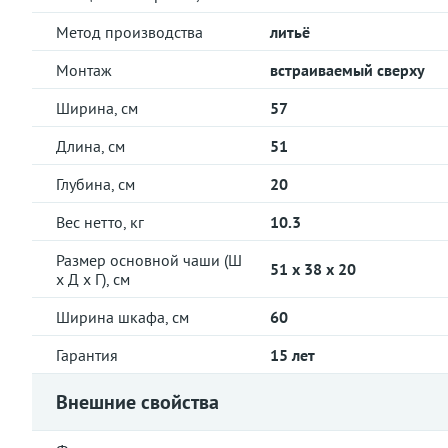
Метод производства
литьё
Монтаж
встраиваемый сверху
Ширина, см
57
Длина, см
51
Глубина, см
20
Вес нетто, кг
10.3
Размер основной чаши (Ш
51 x 38 x 20
х Д х Г), см
Ширина шкафа, см
60
Гарантия
15 лет
Внешние свойства