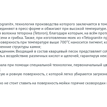
granit», технология производства которого заключается в том,
ъединяют в пресс-форме и обжигают при высокой температуре. 
волокна теторона (Tetoron), благодаря которым, на всём про
ени и грибка. Также, при изготовлении моек из «Tetogranit» 
оверхность при температуре выше 700°С наносится пигмент, к
ренние структуры камня;
еждениям. Входящий в состав кварцевый песок представляет с
сть к воздействию различных кислот и щелочей, гарантируя неи
риала при помощи специальной технологии, первоначальный ц
;
дкую и ровную поверхность, с которой легко убираются загрязн
о не стоит ставить на поверхность мойки горячие сковородки 