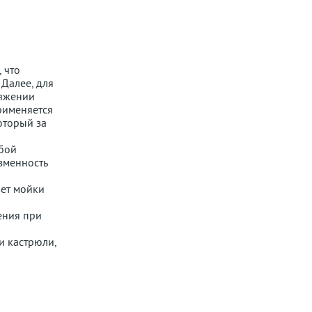
 что
Далее, для
тяжении
применяется
оторый за
обой
зменность
вет мойки
ения при
и кастрюли,