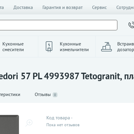
та
Доставка
Гарантия и возврат
Сервис
Сотрудн
Кухонные
Кухонные
Встраи
смесители
измельчители
дозато
dori 57 PL 4993987 Tetogranit, п
теристики
Отзывы
0
Код товара
-
Пока нет отзывов