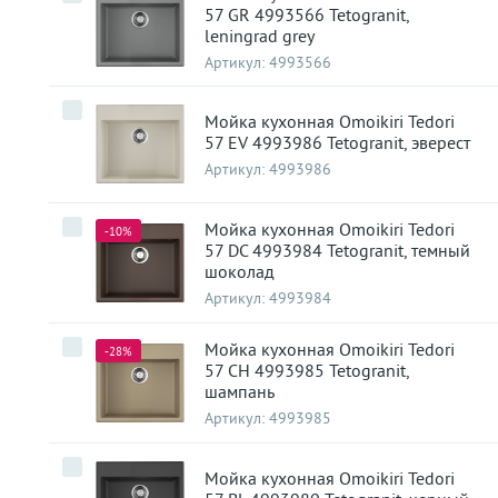
57 GR 4993566 Tetogranit,
leningrad grey
Артикул:
4993566
Мойка кухонная Omoikiri Tedori
57 EV 4993986 Tetogranit, эверест
Артикул:
4993986
Мойка кухонная Omoikiri Tedori
-10%
57 DC 4993984 Tetogranit, темный
шоколад
Артикул:
4993984
Мойка кухонная Omoikiri Tedori
-28%
57 CH 4993985 Tetogranit,
шампань
Артикул:
4993985
Мойка кухонная Omoikiri Tedori