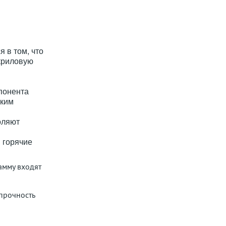
 в том, что
акриловую
понента
ским
оляют
 горячие
амму входят
прочность