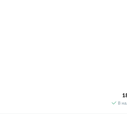
1
В на