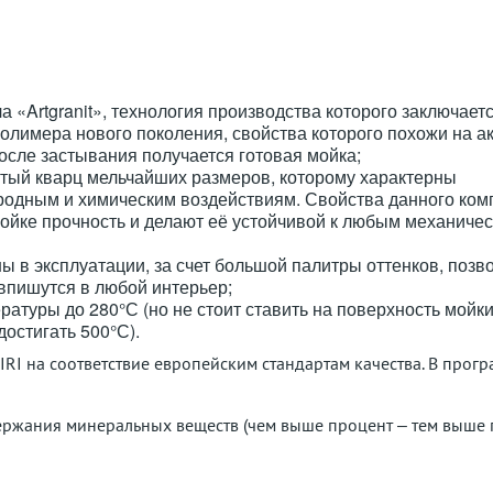
 «Artgranit», технология производства которого заключается
полимера нового поколения, свойства которого похожи на 
осле застывания получается готовая мойка;
отый кварц мельчайших размеров, которому характерны
иродным и химическим воздействиям. Свойства данного ком
мойке прочность и делают её устойчивой к любым механиче
ны в эксплуатации, за счет большой палитры оттенков, позв
впишутся в любой интерьер;
атуры до 280°С (но не стоит ставить на поверхность мойки
достигать 500°С).
I на соответствие европейским стандартам качества. В прогр
ержания минеральных веществ (чем выше процент – тем выше 