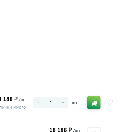
8 188 ₽
/шт
-
+
шт
личии много
18 188 ₽
/шт