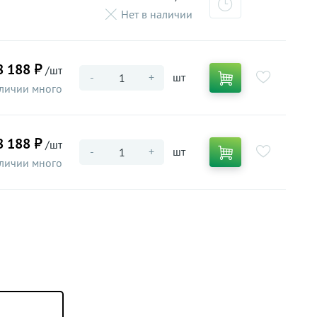
Нет в наличии
8 188 ₽
/шт
-
+
шт
личии много
8 188 ₽
/шт
-
+
шт
личии много