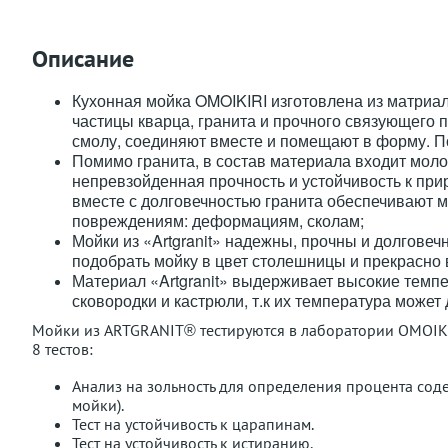
Описание
Кухонная мойка OMOIKIRI изготовлена из матриала
частицы кварца, гранита и прочного связующего 
смолу, соединяют вместе и помещают в форму. П
Помимо гранита, в состав материала входит мол
непревзойденная прочность и устойчивость к пр
вместе с долговечностью гранита обеспечивают 
повреждениям: деформациям, сколам;
Мойки из «Artgranit» надежны, прочны и долговеч
подобрать мойку в цвет столешницы и прекрасно 
Материал «Artgranit» выдерживает высокие темпер
сковородки и кастрюли, т.к их температура может 
Мойки из ARTGRANIT® тестируются в лаборатории OMOIKIR
8 тестов:
Анализ на зольность для определения процента сод
мойки).
Тест на устойчивость к царапинам.
Тест на устойчивость к истиранию.