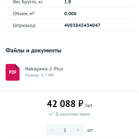
Вес брутто, кг
1.9
Объем, м³
0.006
Штрихкод
4993845434047
Файлы и документы
Nakagawa-2-Plus
Размер: 4.7 Мб
42 088 ₽
/шт
В наличии мало
-
+
шт